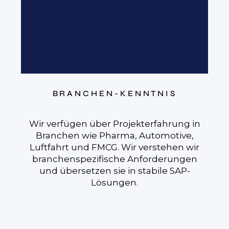
NNTNIS
KLARHEIT & STRUKT
kterfahrung in
Wir liefern keine Brandbekäm
 Automotive,
sondern Ursachenbehebung. B
 verstehen wir
gibt es kein Bullshit, sondern 
nforderungen
Pläne, strukturierte Vorgehen
stabile SAP-
und datengetriebene Analyse
echte Schwachstellen aufzud
und nachhaltig zu behebe