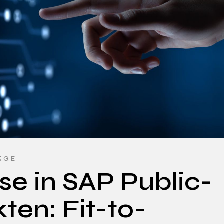
ÄGE
e in SAP Public-
ten: Fit-to-