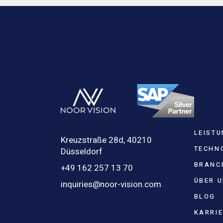
LEIST
Kreuzstraße 28d, 40210
TECHN
Düsseldorf
BRANC
+49 162 257 13 70
ÜBER 
inquiries@noor-vision.com
BLOG
KARRI